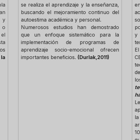
la
se realiza el aprendizaje y la enseñanza,
e
an
buscando el mejoramiento continuo del
a
 y
autoestima académica y personal.
s
 o
Numerosos estudios han demostrado
po
el
que un enfoque sistemático para la
y
ta
implementación de programas de
te
dos
aprendizaje socio-emocional ofrecen
El
la
importantes beneficios.
(Durlak,2011)
C
t
de
l
te
ha
Le
ap
la
a
10
qu