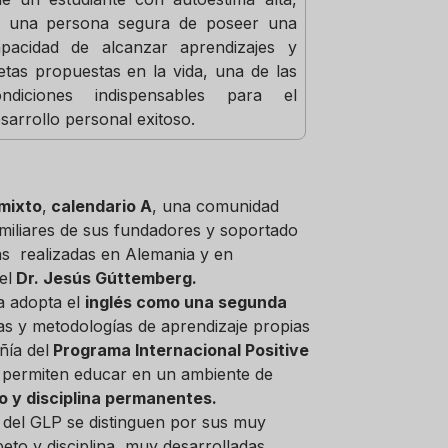
s una persona segura de poseer una
apacidad de alcanzar aprendizajes y
tas propuestas en la vida, una de las
ondiciones indispensables para el
sarrollo personal exitoso.
mixto
,
calendario A
, una comunidad
miliares de sus fundadores y soportado
cas realizadas en Alemania y en
el
Dr. Jesús Gúttemberg.
a adopta el
inglés como una segunda
ías y metodologías de aprendizaje propias
ía del
Programa Internacional Positive
e permiten educar en un ambiente de
o y disciplina permanentes.
 del GLP se distinguen por sus muy
peto y disciplina, muy desarrolladas