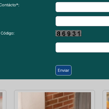
Contácto*:
 Código:
Enviar