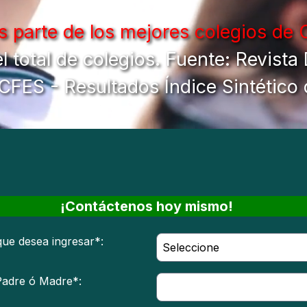
 parte de los mejores colegios de 
total de colegios. Fuente: Revista
CFES - Resultados Índice Sintético 
¡Contáctenos hoy mismo!
que desea ingresar*:
adre ó Madre*: