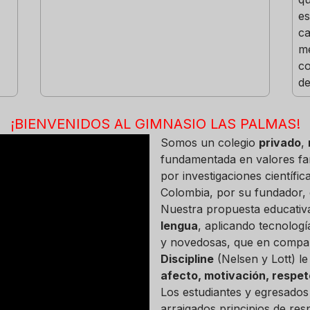
e
c
me
c
de
¡BIENVENIDOS AL GIMNASIO LAS PALMAS!
Somos un colegio
privado
,
fundamentada en valores fa
por investigaciones científi
Colombia, por su fundador, 
Nuestra propuesta educativ
lengua
, aplicando tecnolog
y novedosas, que en compañ
Discipline
(Nelsen y Lott) l
afecto, motivación, respet
Los estudiantes y egresados
arraigados principios de res