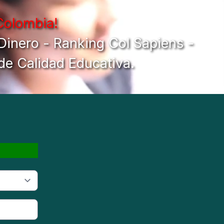
Colombia!
 Dinero - Ranking Col Sapiens -
de Calidad Educativa.