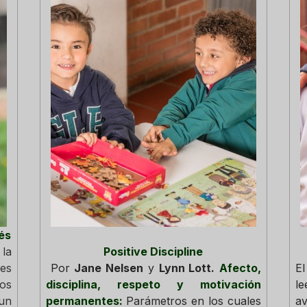
és
 la
Positive Discipline
es
Por
Jane Nelsen
y
Lynn Lott.
Afecto,
E
os
disciplina, respeto y motivación
le
 un
permanentes:
Parámetros en los cuales
a