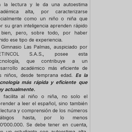
n la lectura y le da una autoestima
cadémica alta, por caracterizarse
ocialmente como un niño o niña que
r su gran inteligencia aprenden rápido
 bien, pero, sobre todo, por haber
nido ese tipo de experiencia.
 Gimnasio Las Palmas, auspiciado por
ETINCOL S.A.S., posee esta
ecnología, que contribuye a un
sarrollo académico más eficiente de
os niños, desde temprana edad.
Es la
cnología más rápida y eficiente que
y actualmente.
 facilita al niño o niña, no solo el
render a leer el español, sino también
 lectura y comprensión de los números
rábigos hasta, por lo menos
0’000.000. Se debe tener en cuenta,
e un estudiante con autoestima alta,